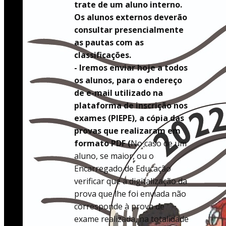
trate de um aluno interno.
Os alunos externos deverão
consultar presencialmente
as pautas com as
classificações.
- Iremos enviar hoje a todos
os alunos, para o endereço
de e-mail utilizado na
plataforma de inscrição nos
exames (PIEPE), a cópia das
provas que realizaram em
formato PDF (
No caso de um
aluno, se maior, ou o
Encarregado de Educação
verificar que a digitalização da
prova que lhe foi enviada não
corresponde à prova de
exame realizada, na totalidade