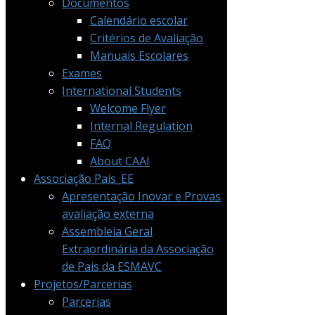
Documentos
Calendário escolar
Critérios de Avaliação
Manuais Escolares
Exames
International Students
Welcome Flyer
Internal Regulation
FAQ
About CAAI
Associação Pais_EE
Apresentação Inovar e Provas
avaliação externa
Assembleia Geral
Extraordinária da Associação
de Pais da ESMAVC
Projetos/Parcerias
Parcerias