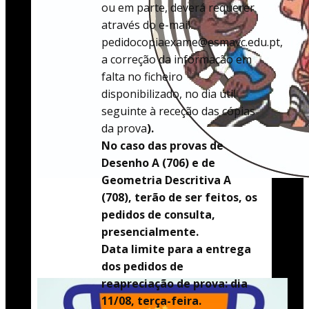
ou em parte, deverá requerer
através do e-mail
pedidocopiaexame@esmavc.edu.pt,
a correção da informação em
falta no ficheiro
disponibilizado, no dia útil
seguinte à receção das cópias
da prova
).
No caso das provas de
Desenho A (706) e de
Geometria Descritiva A
(708), terão de ser feitos, os
pedidos de consulta,
presencialmente.
Data limite para a entrega
dos pedidos de
reapreciação de prova: dia
11/08, terça-feira.