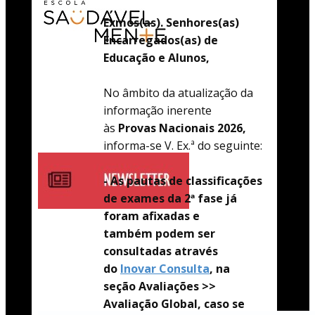
Exmos(as). Senhores(as)
Encarregados(as) de
Educação e Alunos,
No âmbito da atualização da
informação inerente
às
Provas Nacionais 2026,
informa-se V. Ex.ª do seguinte:
- As pautas de classificações
de exames da 2ª fase já
foram afixadas e
também
podem ser
consultadas através
do
Inovar Consulta
, na
seção Avaliações >>
Avaliação Global, caso se