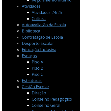
Regulamento interno
Atividades
Atividades 24/25
Cultura
Autoavaliação da Escola
Biblioteca
Contratação de Escola
Desporto Escolar
Educação Inclusiva
Espaços
Piso A
Piso B
Piso C
Estruturas
Gestão Escolar
Direção
Conselho Pedagógico
Conselho Geral