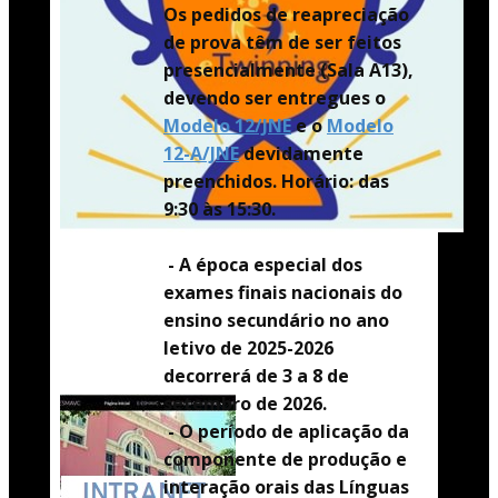
Os pedidos de reapreciação
de prova têm de ser feitos
presencialmente (Sala A13),
devendo ser entregues o
Modelo 12/JNE
e o
Modelo
12-A/JNE
devidamente
preenchidos. Horário: das
9:30 às 15:30.
- A época especial dos
exames finais nacionais do
ensino secundário no ano
letivo de 2025-2026
decorrerá de 3 a 8 de
setembro de 2026.
- O período de aplicação da
componente de produção e
interação orais das Línguas