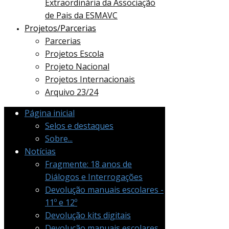
Extraordinária da Associação
de Pais da ESMAVC
Projetos/Parcerias
Parcerias
Projetos Escola
Projeto Nacional
Projetos Internacionais
Arquivo 23/24
Página inicial
Selos e destaques
Sobre...
Notícias
Fragmente: 18 anos de
Diálogos e Interrogações
Devolução manuais escolares -
11º e 12º
Devolução kits digitais
Devolução manuais escolares