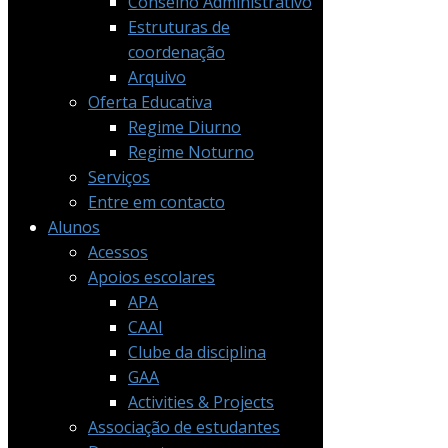
Conselho Administrativo
Estruturas de
coordenação
Arquivo
Oferta Educativa
Regime Diurno
Regime Noturno
Serviços
Entre em contacto
Alunos
Acessos
Apoios escolares
APA
CAAI
Clube da disciplina
GAA
Activities & Projects
Associação de estudantes