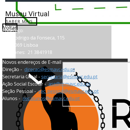
Museu Virtual
SABER MAIS...
Voltar
Endereço:
Rua Rodrigo da Fonseca, 115
1099-069 Lisboa
Telefones:
21 3841918
Novos endereços de E-mail
Direção -
direcao@esmavc.edu.pt
Secretaria Geral -
secretaria@esmavc.edu.pt
Ação Social Escolar -
ase@esmavc.edu.pt
Seção Pessoal -
sec_pessoal@esmavc.edu.pt
Alunos -
sec.alunos@esmavc.edu.pt