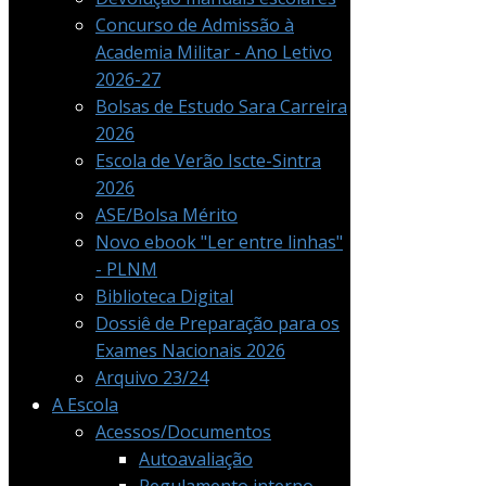
Concurso de Admissão à
Academia Militar - Ano Letivo
2026-27
Bolsas de Estudo Sara Carreira
2026
Escola de Verão Iscte-Sintra
2026
ASE/Bolsa Mérito
Novo ebook "Ler entre linhas"
- PLNM
Biblioteca Digital
Dossiê de Preparação para os
Exames Nacionais 2026
Arquivo 23/24
A Escola
Acessos/Documentos
Autoavaliação